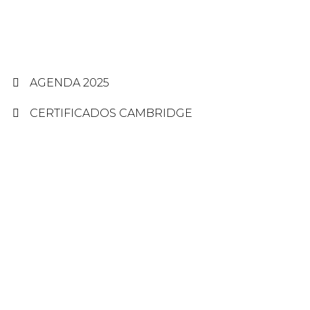
LINKS RÁPIDOS
AGENDA 2025
CERTIFICADOS CAMBRIDGE
UNIDADE TIRADENTES
RUA TIRADENTES, 170 – SANTA HELENA – JUIZ DE
FORA
32 3215-3218 – 32 99932-3218
UNIDADE FRANCISCO BRANDI