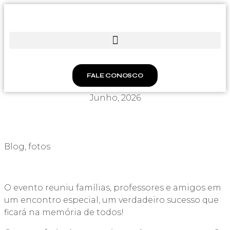
FALE CONOSCO
Junho, 2026
Blog
,
fotos
O evento reuniu famílias, professores e amigos em
um encontro especial, um verdadeiro sucesso que
ficará na memória de todos!