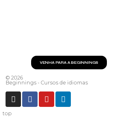
RUA COMENDADOR FRANCISCO BRANDI, 215
SÃO
MATEUS – JUIZ DE FORA
32 3231-3776
32 98506-1069
VENHA PARA A BEGINNINGS
© 2026
Beginnings - Cursos de idiomas
top